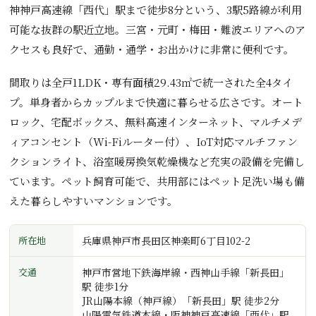
神神戸高速線「西代」駅まで徒歩8分という、3駅5路線が利用
可能な抜群の駅近立地。三宮・元町・梅田・難波エリアへのア
クセスも良好で、通勤・通学・お出かけに非常に便利です。
間取りは全戸1LDK・専有面積29.43㎡で統一された全4タイ
プ。単身者からカップルまで快適に暮らせる広さです。オート
ロック、宅配ボックス、無料高速インターネット、マルチメデ
ィアコンセント（Wi-Fiルーター付）、IoT対応マルチファン
クションライト、浴室暖房換気乾燥機など充実の設備を完備し
ています。ペット飼育可能で、共用部にはペット足洗い場も備
えた暮らしやすいマンションです。
所在地
兵庫県神戸市長田区神楽町6丁目102-2
交通
神戸市営地下鉄海岸線・西神山手線「新長田」
駅 徒歩1分
JR山陽本線（神戸線）「新長田」駅 徒歩2分
山陽電気鉄道本線・阪神神戸高速線「西代」駅