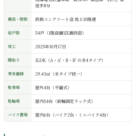
徒歩8分
構造・階数
鉄筋コンクリート造 地上10階建
総戸数
54戸（1階店舗1区画併設）
竣工
2025年10月17日
間取り
1LDK（A・A'・B・B' の全4タイプ）
専有面積
29.43㎡（全タイプ統一）
駐車場
屋外4台（平面式）
駐輪場
屋内54台（前輪固定ラック式）
バイク置場
屋内6台（バイク2台・ミニバイク4台）