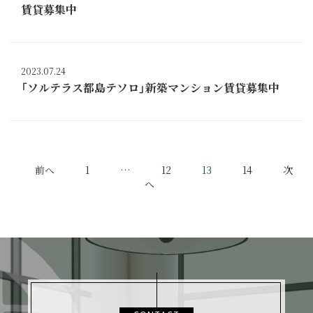
賃貸募集中
2023.07.24
「ソルテラス都島テソロ」新築マンション賃貸募集中
投
前へ
1
…
12
13
14
次
へ
稿
の
ペ
ー
ジ
送