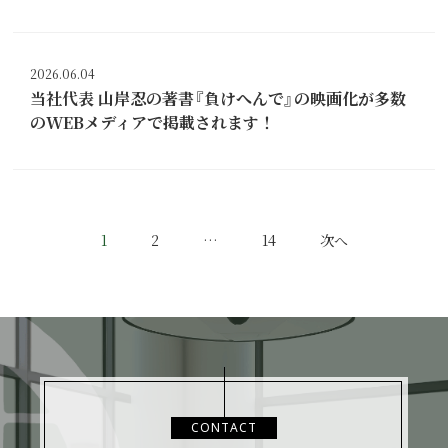
2026.06.04
当社代表 山岸忍の著書『負けへんで』の映画化が多数
のWEBメディアで掲載されます！
投
1
2
…
14
次へ
稿
の
ペ
ー
ジ
送
CONTACT