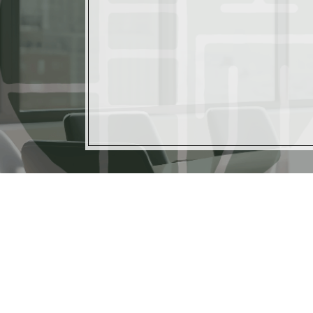
〒605-0046