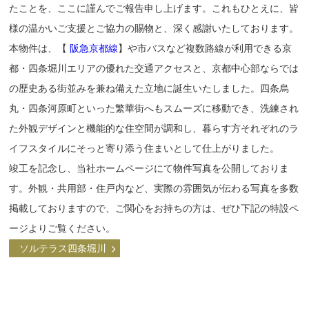
たことを、ここに謹んでご報告申し上げます。これもひとえに、皆
様の温かいご支援とご協力の賜物と、深く感謝いたしております。
本物件は、【
阪急京都線
】や市バスなど複数路線が利用できる京
都・四条堀川エリアの優れた交通アクセスと、京都中心部ならでは
の歴史ある街並みを兼ね備えた立地に誕生いたしました。四条烏
丸・四条河原町といった繁華街へもスムーズに移動でき、洗練され
た外観デザインと機能的な住空間が調和し、暮らす方それぞれのラ
イフスタイルにそっと寄り添う住まいとして仕上がりました。
竣工を記念し、当社ホームページにて物件写真を公開しておりま
す。外観・共用部・住戸内など、実際の雰囲気が伝わる写真を多数
掲載しておりますので、ご関心をお持ちの方は、ぜひ下記の特設ペ
ージよりご覧ください。
ソルテラス四条堀川