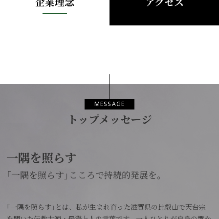
企業理念
アクセス
MESSAGE
トップメッセージ
一隅を照らす
「一隅を照らす」こころで持続的発展を。
「一隅を照らす」とは、私が生まれ育った滋賀県の比叡山で天台宗
を開いた伝教大師・最澄上人の言葉です。一人ひとりが自身の置か